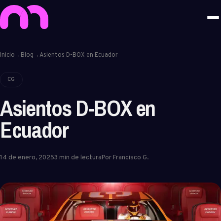
Inicio
→
Blog
→
Asientos D-BOX en Ecuador
CG
Asientos D-BOX en
Ecuador
14 de enero, 2025
3 min de lectura
Por Francisco G.