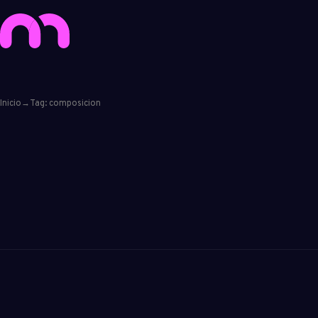
Inicio
→
Tag: composicion