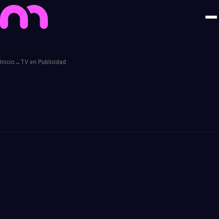
Inicio
→
TV en Publicidad
Convierte cualquier TV
en una poderosa
herramienta de